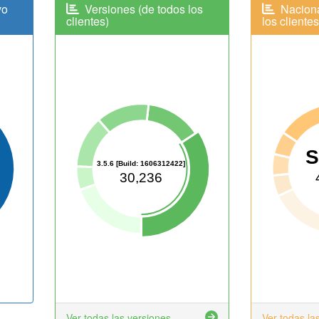
vo
Versiones (de todos los
Naciona
clientes)
los clientes
S
3.5.6 [Build: 1606312422]
30,236
Ver todas las versiones
Ver todas la