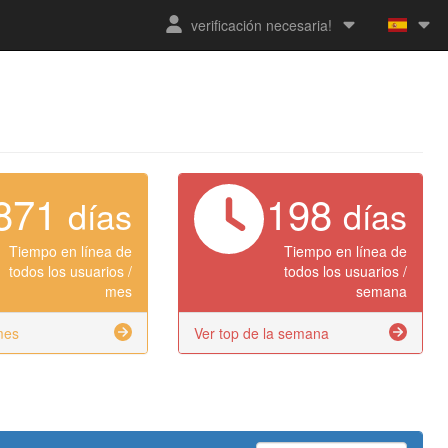
verificación necesaria!
871
198
días
días
Tiempo en línea de
Tiempo en línea de
todos los usuarios /
todos los usuarios /
mes
semana
mes
Ver top de la semana