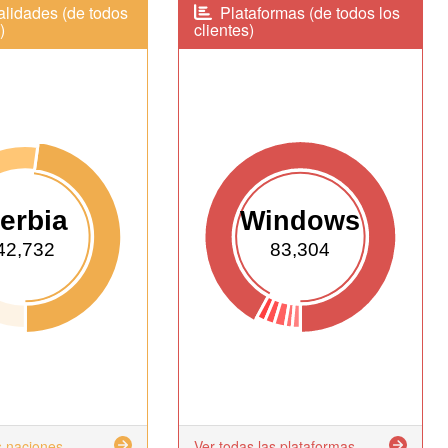
lidades (de todos
Plataformas (de todos los
)
clientes)
erbia
Windows
42,732
83,304
s naciones
Ver todas las plataformas