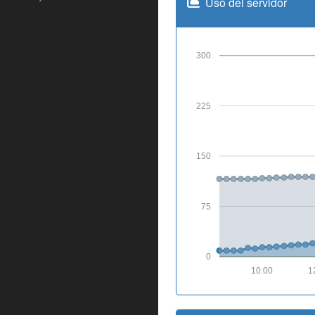
Uso del servidor
300
225
150
75
0
10:00
1