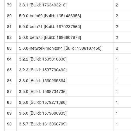
79
3.8.1 [Build: 1763403218]
2
80
5.0.0-beta69 [Build: 1651486956]
2
81
5.0.0-beta71 [Build: 1670237565]
2
82
5.0.0-beta75 [Build: 1696607978]
2
83
5.0.0-network-monitor-1 [Build: 1586167450]
2
84
3.2.2 [Build: 1535010838]
1
85
3.2.3 [Build: 1537790492]
1
86
3.3.0 [Build: 1560265364]
1
87
3.5.0 [Build: 1568734736]
1
88
3.5.0 [Build: 1579271398]
1
89
3.5.0 [Build: 1579686935]
1
90
3.5.7 [Build: 1613066709]
1