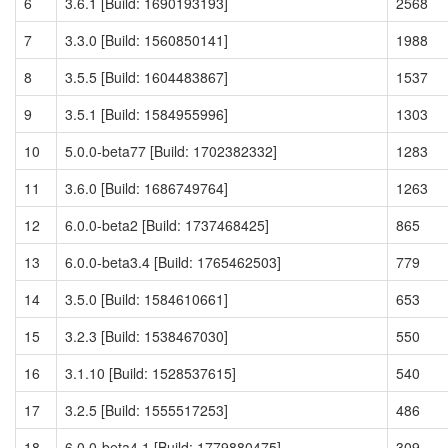
6
3.6.1 [Build: 1690193193]
2568
7
3.3.0 [Build: 1560850141]
1988
8
3.5.5 [Build: 1604483867]
1537
9
3.5.1 [Build: 1584955996]
1303
10
5.0.0-beta77 [Build: 1702382332]
1283
11
3.6.0 [Build: 1686749764]
1263
12
6.0.0-beta2 [Build: 1737468425]
865
13
6.0.0-beta3.4 [Build: 1765462503]
779
14
3.5.0 [Build: 1584610661]
653
15
3.2.3 [Build: 1538467030]
550
16
3.1.10 [Build: 1528537615]
540
17
3.2.5 [Build: 1555517253]
486
18
6.0.0-beta4.1 [Build: 1779880475]
309