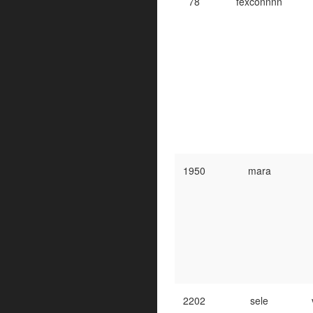
78
͏͏͏fexconnnn
1950
mara
2202
sele