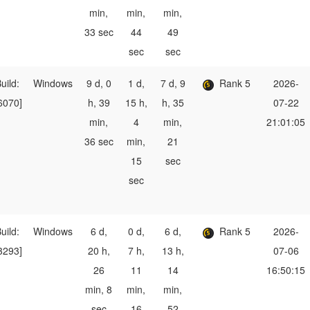
min,
min,
min,
33 sec
44
49
sec
sec
uild:
Windows
9 d, 0
1 d,
7 d, 9
Rank 5
2026-
6070]
h, 39
15 h,
h, 35
07-22
min,
4
min,
21:01:05
36 sec
min,
21
15
sec
sec
uild:
Windows
6 d,
0 d,
6 d,
Rank 5
2026-
3293]
20 h,
7 h,
13 h,
07-06
26
11
14
16:50:15
min, 8
min,
min,
sec
16
52