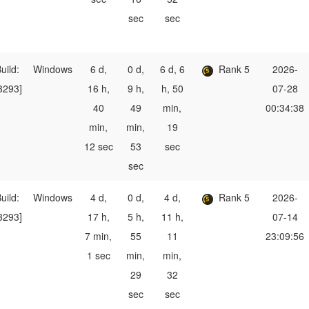
sec
sec
uild:
Windows
6 d,
0 d,
6 d, 6
Rank 5
2026-
3293]
16 h,
9 h,
h, 50
07-28
40
49
min,
00:34:38
min,
min,
19
12 sec
53
sec
sec
uild:
Windows
4 d,
0 d,
4 d,
Rank 5
2026-
3293]
17 h,
5 h,
11 h,
07-14
7 min,
55
11
23:09:56
1 sec
min,
min,
29
32
sec
sec