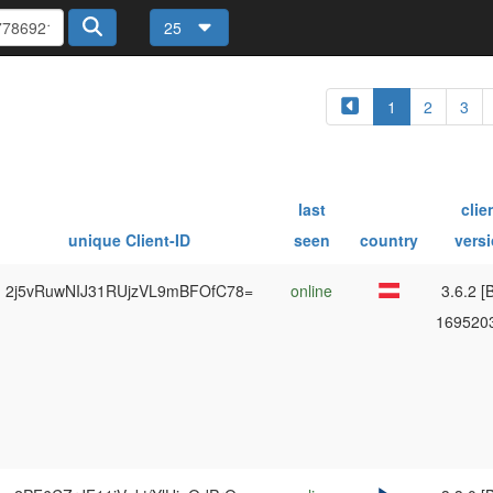
25
1
2
3
last
clie
unique Client-ID
seen
country
vers
2j5vRuwNIJ31RUjzVL9mBFOfC78=
online
3.6.2 [B
169520