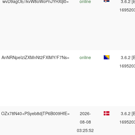
wvD9agOE//kvW8oWoPnJYHXiji0=
online
3.6.2 [B
169520
AnNRNpeIziZXMnNt2FXlMY/F7Ns=
online
3.6.2 [B
169520
OZx78N40+PSyeb8djTP6B009HfE=
2026-
3.6.2 [B
08-08
169520
03:25:52