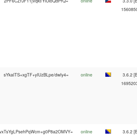
2PF6CZrJF11jVqkt/YlUioQdPrQ=
online
3.3.0 [B
156085
sYkaITS+xgTF+yIUzBLpe/dwIy4=
online
3.6.2 [B
169520
vxTsYgLPsehPqWcm+g0P8a2OMVY=
online
3.6.2 [B