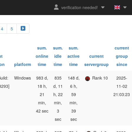
verification needed!
4
5
sum.
sum.
sum.
current
nt
online
idle
active
current
group
ion
platform
time
time
time
servergroup
since
uild:
Windows
983 d,
835
148 d,
Rank 10
2025-
3293]
18 h,
d, 11
6 h,
11-02
21
h, 22
59
21:03:23
min,
min,
min,
42 sec
3
39
sec
sec