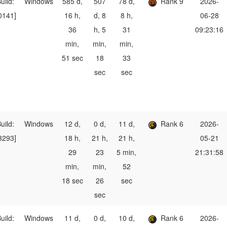
uild:
Windows
585 d,
507
78 d,
Rank 9
2026-
0141]
16 h,
d, 8
8 h,
06-28
36
h, 5
31
09:23:16
min,
min,
min,
51 sec
18
33
sec
sec
uild:
Windows
12 d,
0 d,
11 d,
Rank 6
2026-
3293]
18 h,
21 h,
21 h,
05-21
29
23
5 min,
21:31:58
min,
min,
52
18 sec
26
sec
sec
uild:
Windows
11 d,
0 d,
10 d,
Rank 6
2026-