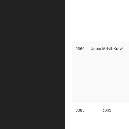
2660
JebacMrtvihKurvi
3085
c0n3