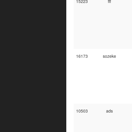
15223
fff
16173
sozeke
10503
ads