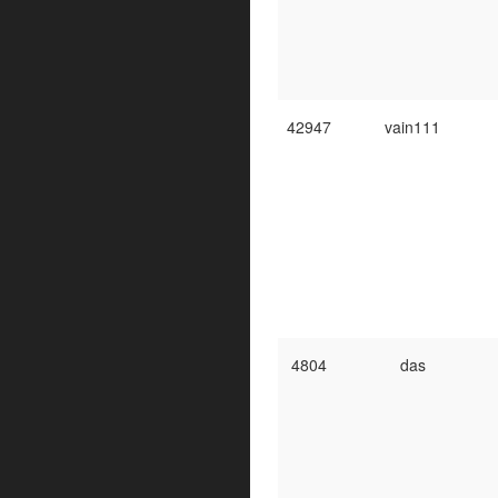
42947
vain111
4804
das