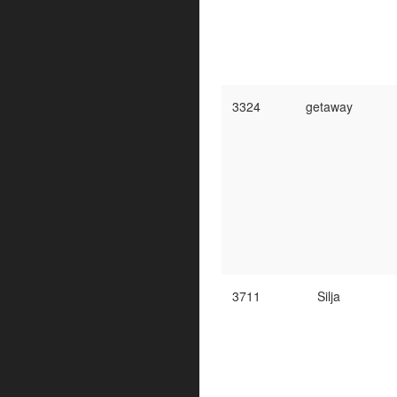
3324
getaway
3711
Silja