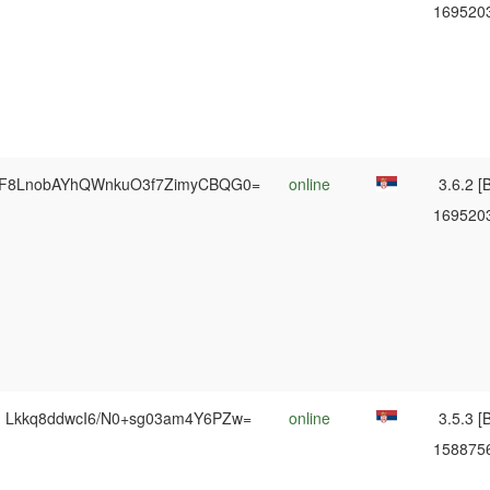
169520
F8LnobAYhQWnkuO3f7ZimyCBQG0=
online
3.6.2 [B
169520
Lkkq8ddwcI6/N0+sg03am4Y6PZw=
online
3.5.3 [B
158875