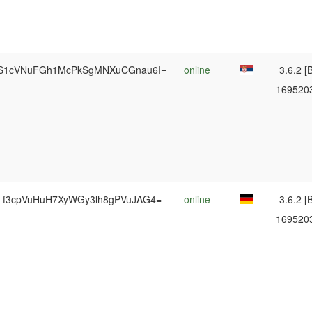
S1cVNuFGh1McPkSgMNXuCGnau6I=
online
3.6.2 [B
169520
f3cpVuHuH7XyWGy3lh8gPVuJAG4=
online
3.6.2 [B
169520