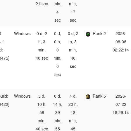
21 sec
min,
min,
4
17
sec
sec
0-
Windows
0 d, 2
0 d,
0 d, 2
Rank 2
2026-
4.1
h, 3
0 h,
h, 3
08-08
d:
min,
0
min,
02:22:14
0475]
40 sec
min,
40
0
sec
sec
uild:
Windows
5 d,
0 d,
4 d,
Rank 5
2026-
2422]
10 h,
14 h,
20 h,
07-22
58
39
18
18:29:14
min,
min,
min,
40 sec
55
45