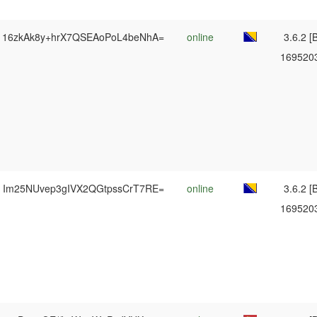
16zkAk8y+hrX7QSEAoPoL4beNhA=
online
3.6.2 [B
169520
Im25NUvep3gIVX2QGtpssCrT7RE=
online
3.6.2 [B
169520