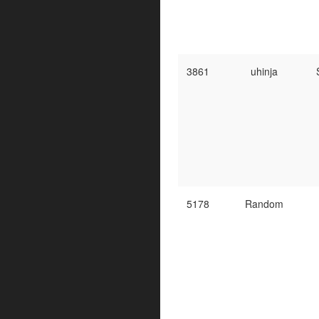
3861
uhinja
5178
Random