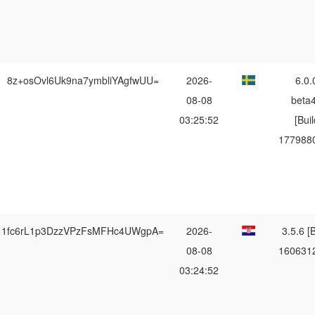
8z+osOvl6Uk9na7ymbliYAgfwUU=
2026-
6.0.
08-08
beta
03:25:52
[Buil
177988
1fc6rL1p3DzzVPzFsMFHc4UWgpA=
2026-
3.5.6 [B
08-08
160631
03:24:52