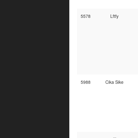
5578
Lftfy
5988
Cika Sike