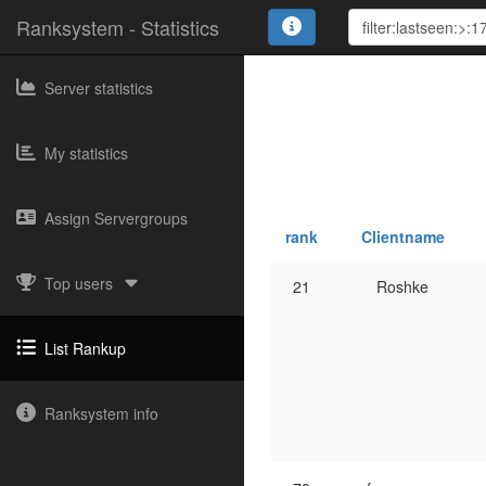
Ranksystem - Statistics
Server statistics
My statistics
Assign Servergroups
rank
Clientname
Top users
21
Roshke
List Rankup
Ranksystem info