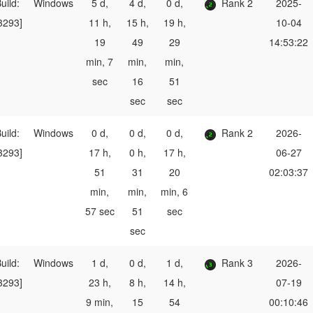
uild:
Windows
5 d,
4 d,
0 d,
Rank 2
2025-
3293]
11 h,
15 h,
19 h,
10-04
19
49
29
14:53:22
min, 7
min,
min,
sec
16
51
sec
sec
uild:
Windows
0 d,
0 d,
0 d,
Rank 2
2026-
3293]
17 h,
0 h,
17 h,
06-27
51
31
20
02:03:37
min,
min,
min, 6
57 sec
51
sec
sec
uild:
Windows
1 d,
0 d,
1 d,
Rank 3
2026-
3293]
23 h,
8 h,
14 h,
07-19
9 min,
15
54
00:10:46